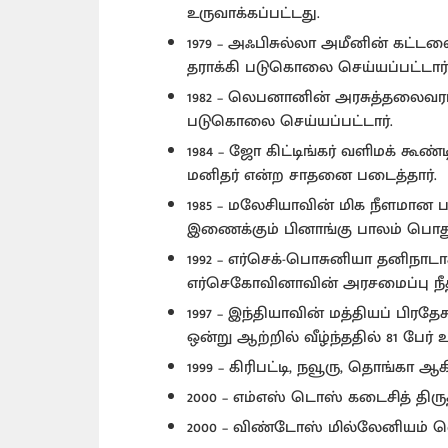
உருவாக்கப்பட்டது.
1979 – அஃபிசுல்லா அமீனின் கட்டள
தராக்கி படுகொலை செய்யப்பட்டார்
1982 – லெபனானின் அரசுத்தலைவராக
படுகொலை செய்யப்பட்டார்.
1984 – ஜோ கிட்டிங்கர் வளிமக் கூண
மனிதர் என்ற சாதனை படைத்தார்.
1985 – மலேசியாவின் மிக நீளமான ப
இணைக்கும் பினாங்கு பாலம் பொதுமக
1992 – எர்செக்-பொசுனியா தனிநாடா
எர்செகோவினாவின் அரசமைப்பு நீதிம
1997 – இந்தியாவின் மத்தியப் பிரதே
ஒன்று ஆற்றில் வீழ்ந்ததில் 81 பேர் 
1999 – கிரிபட்டி, நவூரு, தொங்கா
2000 – எம்எஸ் டொஸ் கடைசித் திரு
2000 – விண்டோஸ் மில்லேனியம் வெ