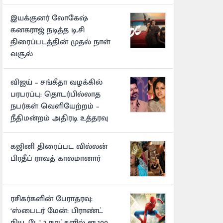
இயக்குனர் லோகேஷ்
கனகராஜ் நடித்த டி.சி
திரைப்படத்தின் முதல் நாள்
வசூல்
விஜய் – சங்கீதா வழக்கில்
பரபரப்பு: தொடர்பில்லாத
நபர்கள் வெளியேற்றம் –
நீதிமன்றம் அதிரடி உத்தரவு
கஜினி திரைப்பட வில்லன்
பிரதீப் ராவத் காலமானார்
ரசிகர்களின் பேராதரவு:
‘ஸ்பைடர் மேன்: பிராண்ட்
நியூ டே’ 2 நாட்களில் ரூ.100