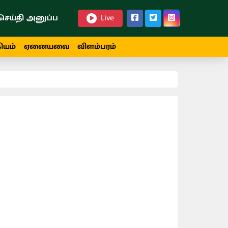
செய்தி அனுப்ப
Live
ியம்
ஏனையவை
விளம்பரம்