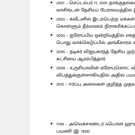
2001 – செப்டம்பர் 11, 2001 தாக்கு
வாசிங்டன் தேசியப் பேராலயத்தில் 
2003 – சுவீடனில் இடம்பெற்ற மக்க
கொள்ளும் தீர்மானம் நிராகரிக்கப்பட
2003 – ஐரோப்பிய ஒன்றியத்தில் எ
பொது வாக்கெடுப்பில் அங்கீகாரம் வ
2005 – நடிகர் விஜயகாந்த் தேசிய மு
கட்சியை ஆரம்பித்தார்.
2008 – உருசியாவின் ஏரோபுளொட் வ
விபத்துக்குள்ளாகியதில் அதில் ப
2015 – ஈர்ப்பு அலைகள் குறித்த மு
1769 – அலெக்சாண்டர் ஃபொன் ஹும்
பயணி (இ. 1859)