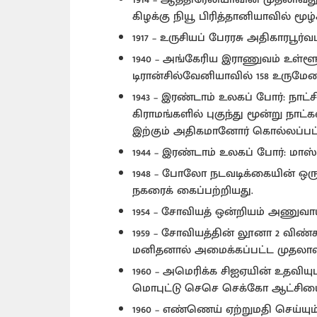
கிழக்கு நியூ பிரித்தானியாவில் மூழ்
1917 – உருசியப் பேரரசு அதிகாரபூர்
1940 – அங்கேரிய இராணுவம் உள்ளூ
டிரான்சில்வேனியாவில் 158 உரும
1943 – இரண்டாம் உலகப் போர்: நாட
கிராமங்களில் புகுந்து மூன்று நாட
இற்கும் அதிகமானோர் கொல்லப்பட்
1944 – இரண்டாம் உலகப் போர்: மாஸ்ட
1948 – போலோ நடவடிக்கையின் ஒரு
நகரைக் கைப்பற்றியது.
1954 – சோவியத் ஒன்றியம் அணு
1959 – சோவியத்தின் லூனா 2 விண்க
மனிதனால் அமைக்கப்பட்ட முதலாவ
1960 – அமெரிக்க சிஐஏயின் உதவியுட
மொபுட்டு செசெ செக்கோ ஆட்சியைக
1960 – எண்ணெய் ஏற்றுமதி செய்யும்