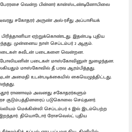
சீகப் பேரரசை வென்ற பின்னர் கான்ஸ்டண்டினோபிலை
 அவரது சகோதரர் அருண் அல்-ரசீது அப்பாசியக்
ை பிரித்தானியா ஏற்றுக்கொண்டது. இதன்படி புதிய
ந்தது. முன்னைய நாள் செப்டம்பர் 2 ஆகும்.
ியப் படைகள் சுவீடன் படைகளை வென்றன.
நெப்போலியனின் படைகள் மாஸ்கோவினுள் நுழைந்தன.
லகியதும் மாஸ்கோவில் தீ பரவ ஆரம்பித்தது.
யாவுடன் அமைதி உடன்படிக்கையில் கையெழுத்திட்டது.
வந்தது.
கதூர் ராணாவும் அவனது சகோதரர்களும்
 அரச குடும்பத்தினரைப் படுகொலை செய்தனர்.
ல்லியம் மெக்கின்லி செப்டம்பர் 6 இல் இடம்பெற்ற
றந்தார். தியொடோர் ரோசவெல்ட் புதிய
ீர்மூழ்கிக் கப்பல் ஏஈ1 பப்புவா நியூ கினியில்