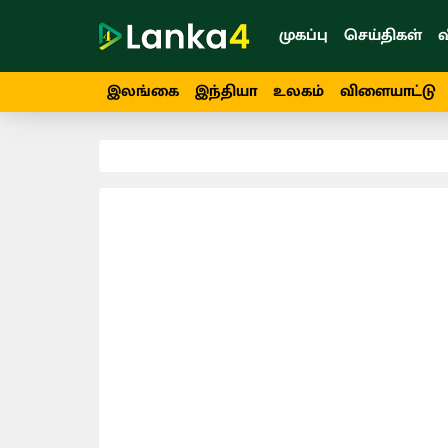
முகப்பு
செய்திகள்
வ
இலங்கை
இந்தியா
உலகம்
விளையாட்டு