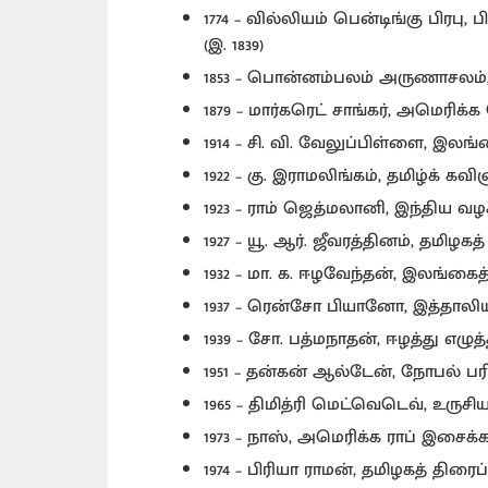
1774 – வில்லியம் பென்டிங்கு பிரப
(இ. 1839)
1853 – பொன்னம்பலம் அருணாசலம்,
1879 – மார்கரெட் சாங்கர், அமெரிக்க
1914 – சி. வி. வேலுப்பிள்ளை, இலங
1922 – கு. இராமலிங்கம், தமிழ்க் கவிஞ
1923 – ராம் ஜெத்மலானி, இந்திய வழக
1927 – யூ. ஆர். ஜீவரத்தினம், தமிழக
1932 – மா. க. ஈழவேந்தன், இலங்கைத
1937 – ரென்சோ பியானோ, இத்தாலிய
1939 – சோ. பத்மநாதன், ஈழத்து எழுத
1951 – தன்கன் ஆல்டேன், நோபல் பர
1965 – திமித்ரி மெட்வெடெவ், உருச
1973 – நாஸ், அமெரிக்க ராப் இசை
1974 – பிரியா ராமன், தமிழகத் திர