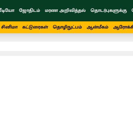
ீடியோ
ஜோதிடம்
மரண அறிவித்தல்
தொடர்புகளுக்கு
சினிமா
கட்டுரைகள்
தொழிநுட்பம்
ஆன்மீகம்
ஆரோக்க