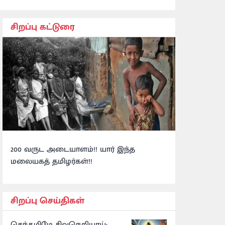
சிறப்பு கட்டுரை
200 வருட அடையாளம்!! யார் இந்த
மலையகத் தமிழர்கள்!!
சிறப்பு செய்திகள்
செந்தமிழே சிவநெறியாய்: