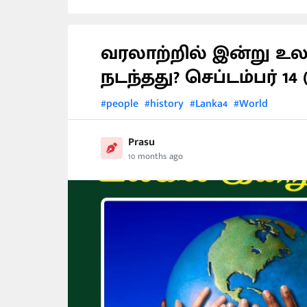
வரலாற்றில் இன்று உ
நடந்தது? செப்டம்பர் 14 
#people
#history
#Lanka4
#World
Prasu
10 months ago