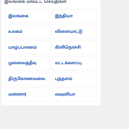
இலங்கை மாவட்ட செய்திகள்
இலங்கை
இந்தியா
உலகம்
விளையாட்டு
யாழ்ப்பாணம்
கிளிநொச்சி
முல்லைத்தீவு
மட்டக்களப்பு
திருகோணமலை
புத்தளம்
மன்னார்
வவுனியா